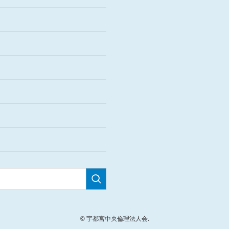
©
宇都宮中央倫理法人会.