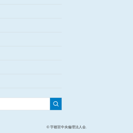
©
宇都宮中央倫理法人会.