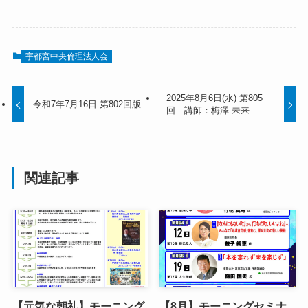
宇都宮中央倫理法人会
2025年8月6日(水) 第805
令和7年7月16日 第802回版
回 講師：梅澤 未来
関連記事
【元気な朝礼】モーニング
【8月】モーニングセミナ